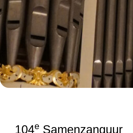
E
104
Samenzanguur