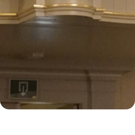
E
109
Samenzanguur