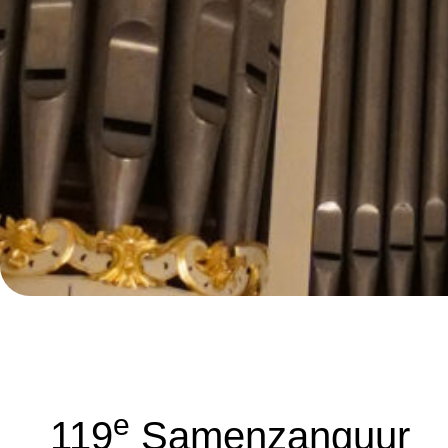
E
119
Samenzanguur