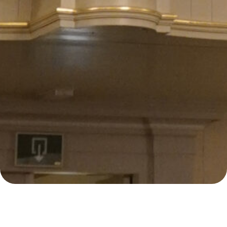
E
121
Samenzanguur