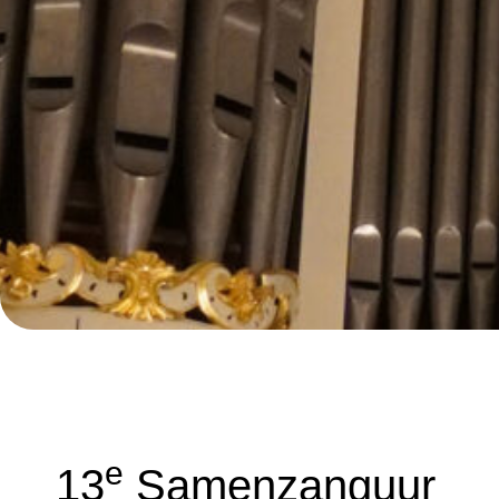
E
13
Samenzanguur