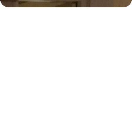
E
142
Samenzanguur
142e samenzanguur
Locatie:
Renkum/Heersum, Utrechtseweg 93
Datum: 10 april 2010
Tijd: 19:30
Thema:
De eerstelling van de ontslapenen
Organist:
Tim de Kruif
Leiding:
Ds. W.CHR. Hovius
Tekstgedeelte
Muzikanten
Beluister de dienst: