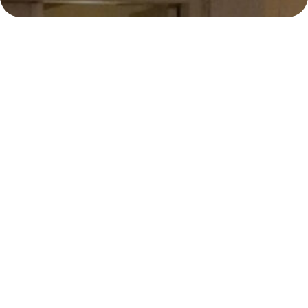
E
231
Samenzanguur
231e samenzanguur
Locatie:
Renkum/Heersum, Utrechtseweg 93
Datum: 1 juni 2019
Tijd: 19:30
Thema:
Prof. dr. W. Verboom
Organist:
Anton Vierbergen
Leiding:
Hij legde Zijn rechterhand op mij
Tekstgedeelte
Muzikanten
Beluister de dienst: