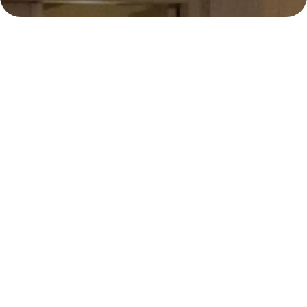
E
234
Samenzanguur
234e samenzanguur
Locatie:
Renkum/Heersum, Utrechtseweg 93
Datum: 2 november 2019
Tijd: 19:30
Thema:
Want alzo lief……….
Organist:
Marcel van de Ketterij
Leiding:
Ds. C. Westerink
Tekstgedeelte
Muzikanten
Beluister de dienst: