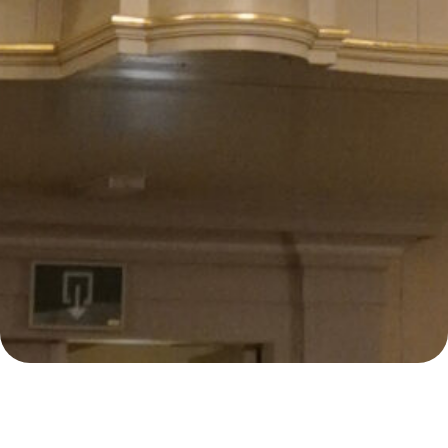
E
247
Samenzanguur