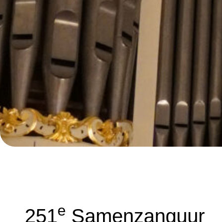
E
251
Samenzanguur