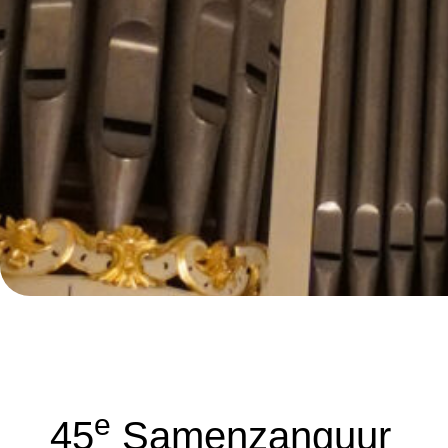
E
45
Samenzanguur