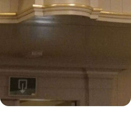
E
62
Samenzanguur