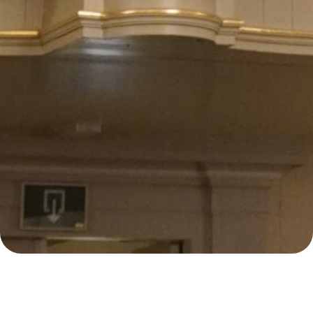
E
96
Samenzanguur