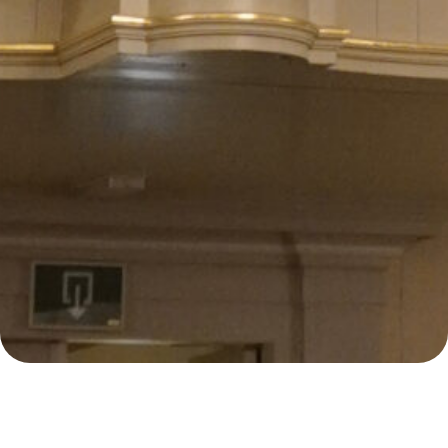
E
72
Samenzanguur